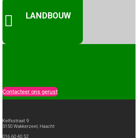
LANDBOUW

Een klantvriendelijke aanpak staat bij
ons vooraan. Heeft u advies nodig?
Vraag het ons!
Contacteer ons gerust
Kelfsstraat 9
3150 Wakkerzeel, Haacht
016 60 40 52