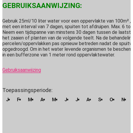
GEBRUIKSAANWIJZING:
Gebruik 25ml/10 liter water voor een oppervlakte van 100m² ,
met een interval van 7 dagen, spuiten tot afdruipen. Max. 6 to
Neem een tijdspanne van minstens 30 dagen tussen de laatste
het zaaien of planten van de volgende teelt. Na de behandelin
percelen/oppervlakken pas opnieuw betreden nadat de spuitvl
opgedroogd. Om in het water levende organismen te bescherm
in een bufferzone van 1 meter rond oppervlaktewater.
Gebruiksaanwijzing
Toepassingsperiode:
J
F
M
A
M
J
J
A
S
O
N