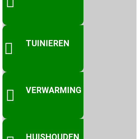

TUINIEREN

VERWARMING

HUISHOUDEN