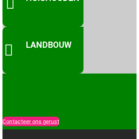

LANDBOUW

Een klantvriendelijke aanpak staat bij
ons vooraan. Heeft u advies nodig?
Vraag het ons!
Contacteer ons gerust