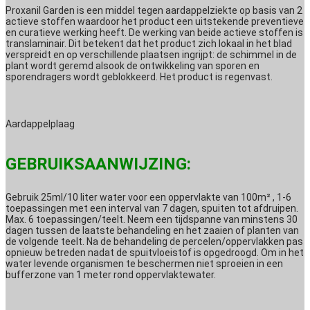
Proxanil Garden is een middel tegen aardappelziekte op basis van 2
actieve stoffen waardoor het product een uitstekende preventieve
en curatieve werking heeft. De werking van beide actieve stoffen is
translaminair. Dit betekent dat het product zich lokaal in het blad
verspreidt en op verschillende plaatsen ingrijpt: de schimmel in de
plant wordt geremd alsook de ontwikkeling van sporen en
sporendragers wordt geblokkeerd. Het product is regenvast.
Aardappelplaag
GEBRUIKSAANWIJZING:
Gebruik 25ml/10 liter water voor een oppervlakte van 100m² , 1-6
toepassingen met een interval van 7 dagen, spuiten tot afdruipen.
Max. 6 toepassingen/teelt. Neem een tijdspanne van minstens 30
dagen tussen de laatste behandeling en het zaaien of planten van
de volgende teelt. Na de behandeling de percelen/oppervlakken pas
opnieuw betreden nadat de spuitvloeistof is opgedroogd. Om in het
water levende organismen te beschermen niet sproeien in een
bufferzone van 1 meter rond oppervlaktewater.