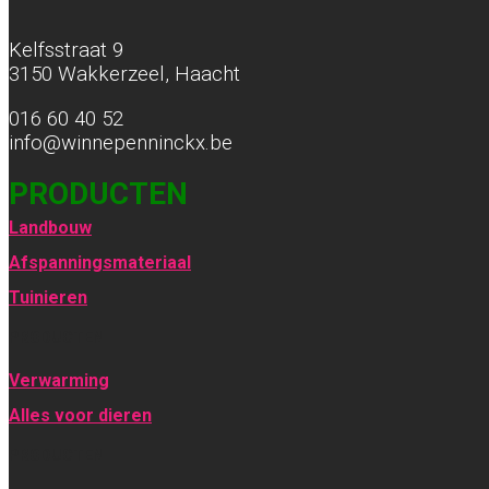
Kelfsstraat 9
3150 Wakkerzeel, Haacht
016 60 40 52
info@winnepenninckx.be
PRODUCTEN
Landbouw
Afspanningsmateriaal
Tuinieren
PRODUCTEN
Verwarming
Alles voor dieren
PRODUCTEN