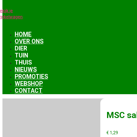
ekijk je
inkelwagen
HOME
OVER ONS
DIER
TUIN
THUIS
NIEUWS
PROMOTIES
WEBSHOP
CONTACT
MSC sal
€
1,29