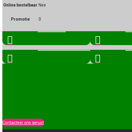
Online bestelbaar
Nee
Promotie
0
DIEREN
T


VERWARMING
H


Een klantvriendelijke 
nodig? Vraag het ons!
Contacteer ons gerust