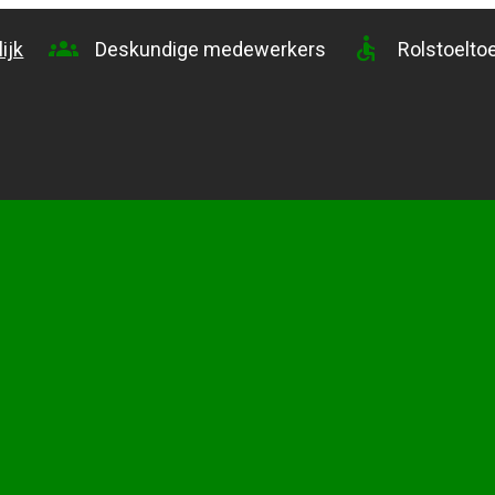
groups
accessible
ijk
Deskundige medewerkers
Rolstoelto