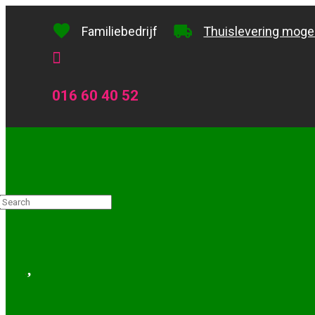
favorite
local_shipping
Familiebedrijf
Thuislevering mogel

016 60 40 52
