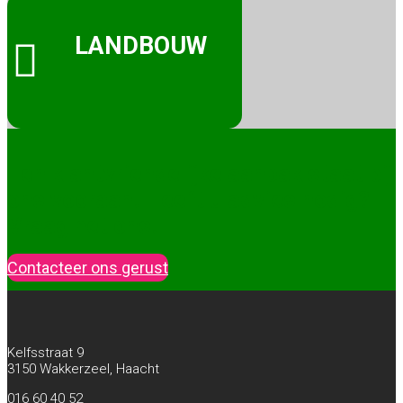
LANDBOUW

Een klantvriendelijke aanpak staat bij
ons vooraan. Heeft u advies nodig?
Vraag het ons!
Contacteer ons gerust
Kelfsstraat 9
3150 Wakkerzeel, Haacht
016 60 40 52