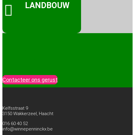
LANDBOUW

Een klantvriendelijke aanpak staat bij
ons vooraan. Heeft u advies nodig?
Vraag het ons!
Contacteer ons gerust
Kelfsstraat 9
3150 Wakkerzeel, Haacht
016 60 40 52
info@winnepenninckx.be