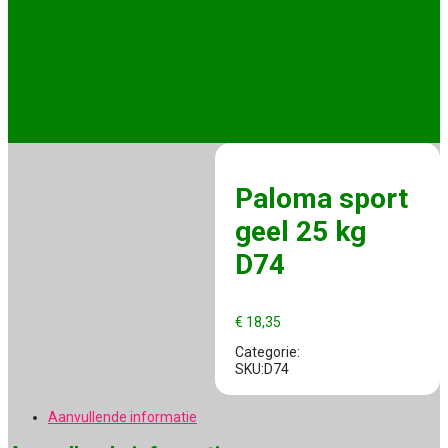
Paloma sport
geel 25 kg
D74
€
18,35
Categorie:
SKU:D74
Aanvullende informatie