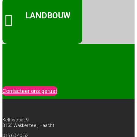
LANDBOUW

Een klantvriendelijke aanpak staat bij
ons vooraan. Heeft u advies nodig?
Vraag het ons!
Contacteer ons gerust
Kelfsstraat 9
3150 Wakkerzeel, Haacht
016 60 40 52